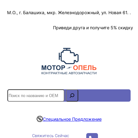
Перейти
М.О., г. Балашиха, мкр. Железнодорожный, ул. Новая 61. .
к
содержимому
Отслеживание Заказа
Приведи друга и получите 5% скидку
S
e
a
r
Специальное Предложение
c
h
Свяжитесь Сейчас