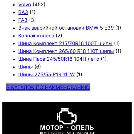
Volvo
(452)
ВАЗ
(1)
ГАЗ
(3)
Знак аварийной остановки BMW 5 E39
(1)
Колпак колеса
(2)
Шина Комплект 215/70R16 100T шипы
(1)
Шина Комплект 265/60 R18 110T шипы
(1)
Шина Пара 245/50R18 104H лето
(1)
Шины
(6)
Шины 275/55 R19 111W
(1)
В КАТАЛОК ПО НАИМЕНОВАНИЮ