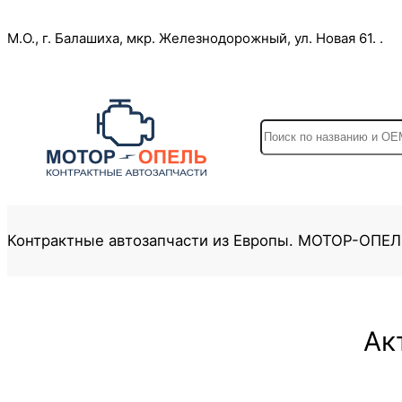
Перейти
М.О., г. Балашиха, мкр. Железнодорожный, ул. Новая 61. .
к
содержимому
S
e
a
r
c
Контрактные автозапчасти из Европы. МОТОР-ОПЕ
h
Ак