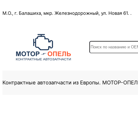
Перейти
М.О., г. Балашиха, мкр. Железнодорожный, ул. Новая 61. .
к
содержимому
S
e
a
r
c
Контрактные автозапчасти из Европы. МОТОР-ОПЕ
h