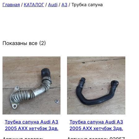
Главная
/
КАТАЛОГ
/
Audi
/
A3
/ Трубка сапуна
Показаны все (2)
Трубка сапуна Audi A3
Трубка сапуна Audi A3
2005 AXX хетчбэк 3дв.
2005 AXX хетчбэк 3дв.