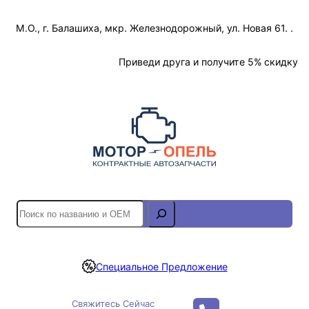
Перейти
М.О., г. Балашиха, мкр. Железнодорожный, ул. Новая 61. .
к
содержимому
Отслеживание Заказа
Приведи друга и получите 5% скидку
S
e
a
r
Специальное Предложение
c
h
Свяжитесь Сейчас