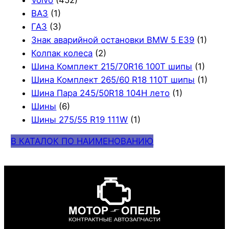
ВАЗ
(1)
ГАЗ
(3)
Знак аварийной остановки BMW 5 E39
(1)
Колпак колеса
(2)
Шина Комплект 215/70R16 100T шипы
(1)
Шина Комплект 265/60 R18 110T шипы
(1)
Шина Пара 245/50R18 104H лето
(1)
Шины
(6)
Шины 275/55 R19 111W
(1)
В КАТАЛОК ПО НАИМЕНОВАНИЮ