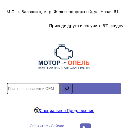
Перейти
М.О., г. Балашиха, мкр. Железнодорожный, ул. Новая 61. .
к
содержимому
Отслеживание Заказа
Приведи друга и получите 5% скидку
S
e
a
r
Специальное Предложение
c
h
Свяжитесь Сейчас