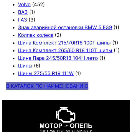
Volvo
(452)
ВАЗ
(1)
ГАЗ
(3)
Знак аварийной остановки BMW 5 E39
(1)
Колпак колеса
(2)
Шина Комплект 215/70R16 100T шипы
(1)
Шина Комплект 265/60 R18 110T шипы
(1)
Шина Пара 245/50R18 104H лето
(1)
Шины
(6)
Шины 275/55 R19 111W
(1)
В КАТАЛОК ПО НАИМЕНОВАНИЮ