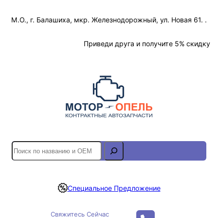
Перейти
М.О., г. Балашиха, мкр. Железнодорожный, ул. Новая 61. .
к
содержимому
Отслеживание Заказа
Приведи друга и получите 5% скидку
S
e
a
r
Специальное Предложение
c
h
Свяжитесь Сейчас