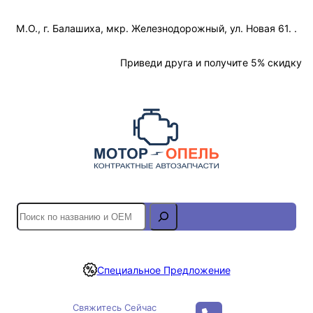
Перейти
М.О., г. Балашиха, мкр. Железнодорожный, ул. Новая 61. .
к
содержимому
Отслеживание Заказа
Приведи друга и получите 5% скидку
S
e
a
r
Специальное Предложение
c
h
Свяжитесь Сейчас