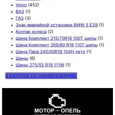
Volvo
(452)
ВАЗ
(1)
ГАЗ
(3)
Знак аварийной остановки BMW 5 E39
(1)
Колпак колеса
(2)
Шина Комплект 215/70R16 100T шипы
(1)
Шина Комплект 265/60 R18 110T шипы
(1)
Шина Пара 245/50R18 104H лето
(1)
Шины
(6)
Шины 275/55 R19 111W
(1)
В КАТАЛОК ПО НАИМЕНОВАНИЮ