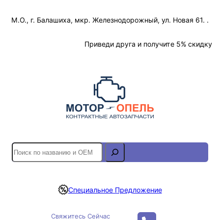
Перейти
М.О., г. Балашиха, мкр. Железнодорожный, ул. Новая 61. .
к
содержимому
Отслеживание Заказа
Приведи друга и получите 5% скидку
S
e
a
r
Специальное Предложение
c
h
Свяжитесь Сейчас