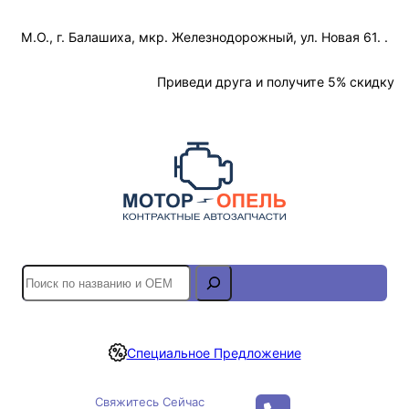
Перейти
М.О., г. Балашиха, мкр. Железнодорожный, ул. Новая 61. .
к
содержимому
Отслеживание Заказа
Приведи друга и получите 5% скидку
S
e
a
r
Специальное Предложение
c
h
Свяжитесь Сейчас