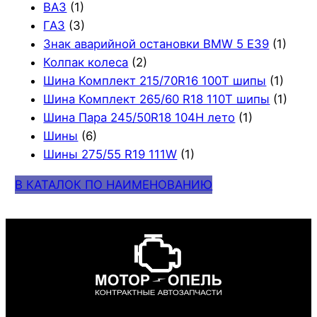
ВАЗ
(1)
ГАЗ
(3)
Знак аварийной остановки BMW 5 E39
(1)
Колпак колеса
(2)
Шина Комплект 215/70R16 100T шипы
(1)
Шина Комплект 265/60 R18 110T шипы
(1)
Шина Пара 245/50R18 104H лето
(1)
Шины
(6)
Шины 275/55 R19 111W
(1)
В КАТАЛОК ПО НАИМЕНОВАНИЮ