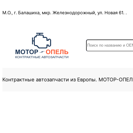
Перейти
М.О., г. Балашиха, мкр. Железнодорожный, ул. Новая 61. .
к
содержимому
S
e
a
r
c
Контрактные автозапчасти из Европы. МОТОР-ОПЕ
h