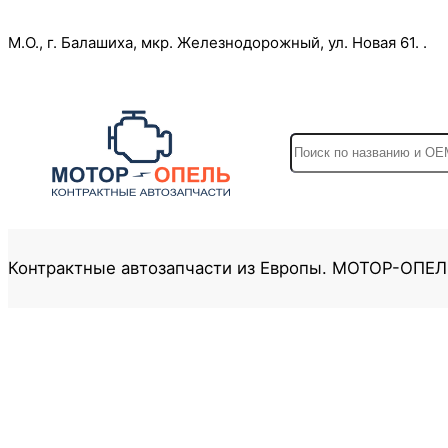
Перейти
М.О., г. Балашиха, мкр. Железнодорожный, ул. Новая 61. .
к
содержимому
S
e
a
r
c
Контрактные автозапчасти из Европы. МОТОР-ОПЕ
h