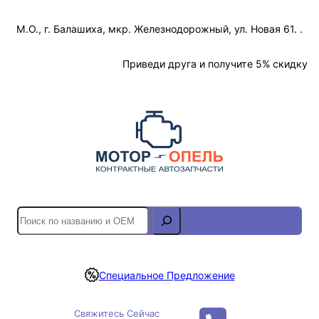
Перейти
М.О., г. Балашиха, мкр. Железнодорожный, ул. Новая 61. .
к
содержимому
Отслеживание Заказа
Приведи друга и получите 5% скидку
S
e
a
r
Специальное Предложение
c
h
Свяжитесь Сейчас