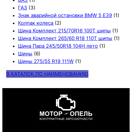
ВАЗ
(1)
ГАЗ
(3)
Знак аварийной остановки BMW 5 E39
(1)
Колпак колеса
(2)
Шина Комплект 215/70R16 100T шипы
(1)
Шина Комплект 265/60 R18 110T шипы
(1)
Шина Пара 245/50R18 104H лето
(1)
Шины
(6)
Шины 275/55 R19 111W
(1)
В КАТАЛОК ПО НАИМЕНОВАНИЮ