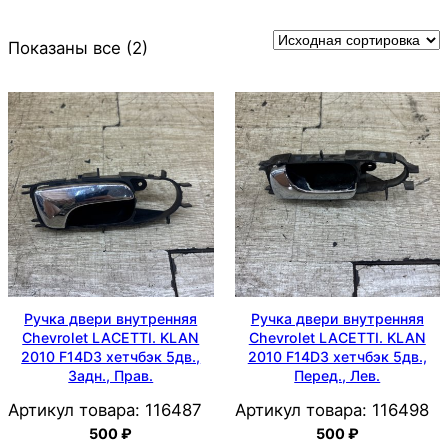
Показаны все (2)
Ручка двери внутренняя
Ручка двери внутренняя
Chevrolet LACETTI. KLAN
Chevrolet LACETTI. KLAN
2010 F14D3 хетчбэк 5дв.,
2010 F14D3 хетчбэк 5дв.,
Задн., Прав.
Перед., Лев.
Артикул товара:
116487
Артикул товара:
116498
500
₽
500
₽