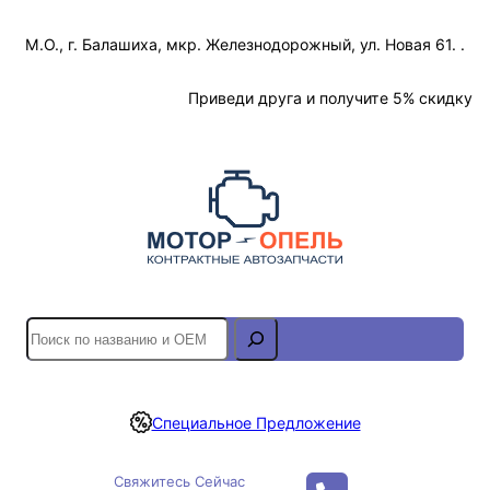
Перейти
М.О., г. Балашиха, мкр. Железнодорожный, ул. Новая 61. .
к
содержимому
Отслеживание Заказа
Приведи друга и получите 5% скидку
S
e
a
r
Специальное Предложение
c
h
Свяжитесь Сейчас