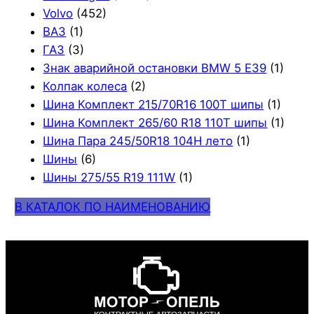
Volvo
(452)
ВАЗ
(1)
ГАЗ
(3)
Знак аварийной остановки BMW 5 E39
(1)
Колпак колеса
(2)
Шина Комплект 215/70R16 100T шипы
(1)
Шина Комплект 265/60 R18 110T шипы
(1)
Шина Пара 245/50R18 104H лето
(1)
Шины
(6)
Шины 275/55 R19 111W
(1)
В КАТАЛОК ПО НАИМЕНОВАНИЮ