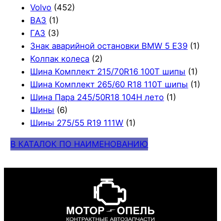
Volvo
(452)
ВАЗ
(1)
ГАЗ
(3)
Знак аварийной остановки BMW 5 E39
(1)
Колпак колеса
(2)
Шина Комплект 215/70R16 100T шипы
(1)
Шина Комплект 265/60 R18 110T шипы
(1)
Шина Пара 245/50R18 104H лето
(1)
Шины
(6)
Шины 275/55 R19 111W
(1)
В КАТАЛОК ПО НАИМЕНОВАНИЮ