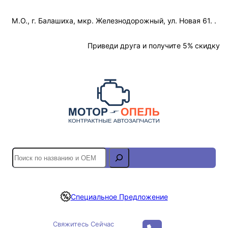
Перейти
М.О., г. Балашиха, мкр. Железнодорожный, ул. Новая 61. .
к
содержимому
Отслеживание Заказа
Приведи друга и получите 5% скидку
S
e
a
r
Специальное Предложение
c
h
Свяжитесь Сейчас