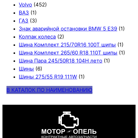
Volvo
(452)
ВАЗ
(1)
ГАЗ
(3)
Знак аварийной остановки BMW 5 E39
(1)
Колпак колеса
(2)
Шина Комплект 215/70R16 100T шипы
(1)
Шина Комплект 265/60 R18 110T шипы
(1)
Шина Пара 245/50R18 104H лето
(1)
Шины
(6)
Шины 275/55 R19 111W
(1)
В КАТАЛОК ПО НАИМЕНОВАНИЮ