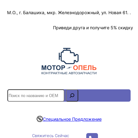
Перейти
М.О., г. Балашиха, мкр. Железнодорожный, ул. Новая 61. .
к
содержимому
Отслеживание Заказа
Приведи друга и получите 5% скидку
S
e
a
r
Специальное Предложение
c
h
Свяжитесь Сейчас