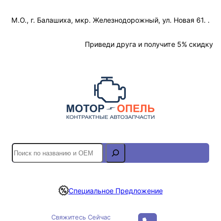
Перейти
М.О., г. Балашиха, мкр. Железнодорожный, ул. Новая 61. .
к
содержимому
Отслеживание Заказа
Приведи друга и получите 5% скидку
S
e
a
r
Специальное Предложение
c
h
Свяжитесь Сейчас