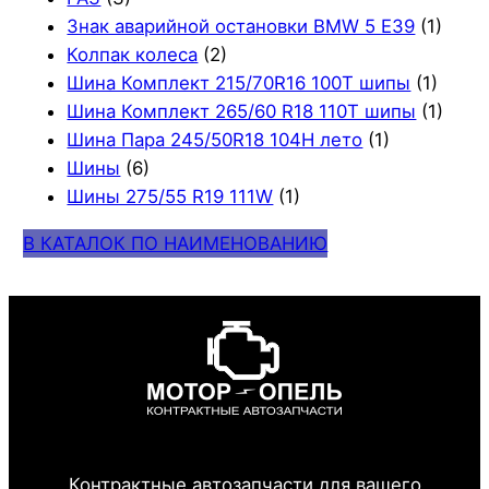
Знак аварийной остановки BMW 5 E39
(1)
Колпак колеса
(2)
Шина Комплект 215/70R16 100T шипы
(1)
Шина Комплект 265/60 R18 110T шипы
(1)
Шина Пара 245/50R18 104H лето
(1)
Шины
(6)
Шины 275/55 R19 111W
(1)
В КАТАЛОК ПО НАИМЕНОВАНИЮ
Контрактные автозапчасти для вашего