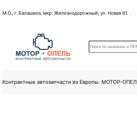
Перейти
М.О., г. Балашиха, мкр. Железнодорожный, ул. Новая 61. .
к
содержимому
S
e
a
r
c
Контрактные автозапчасти из Европы. МОТОР-ОПЕ
h