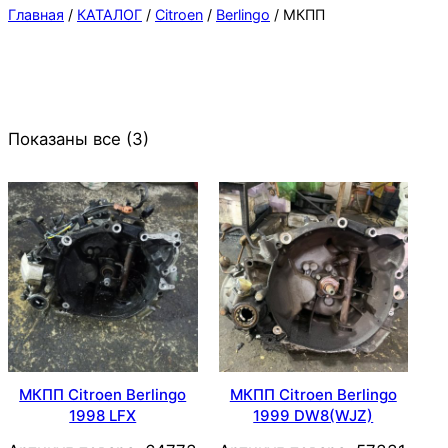
Главная
/
КАТАЛОГ
/
Citroen
/
Berlingo
/ МКПП
Показаны все (3)
МКПП Citroen Berlingo
МКПП Citroen Berlingo
1998 LFX
1999 DW8(WJZ)