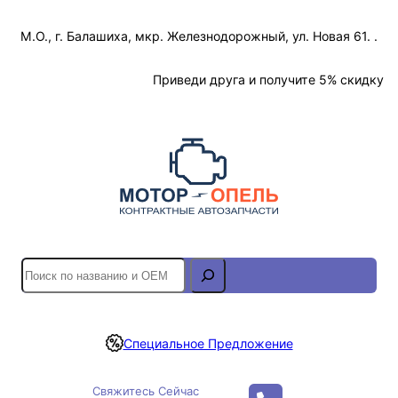
Перейти
М.О., г. Балашиха, мкр. Железнодорожный, ул. Новая 61. .
к
содержимому
Отслеживание Заказа
Приведи друга и получите 5% скидку
S
e
a
r
Специальное Предложение
c
h
Свяжитесь Сейчас