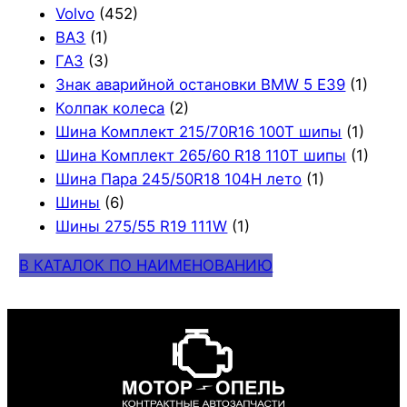
Volvo
(452)
ВАЗ
(1)
ГАЗ
(3)
Знак аварийной остановки BMW 5 E39
(1)
Колпак колеса
(2)
Шина Комплект 215/70R16 100T шипы
(1)
Шина Комплект 265/60 R18 110T шипы
(1)
Шина Пара 245/50R18 104H лето
(1)
Шины
(6)
Шины 275/55 R19 111W
(1)
В КАТАЛОК ПО НАИМЕНОВАНИЮ