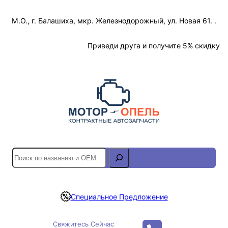
Перейти
М.О., г. Балашиха, мкр. Железнодорожный, ул. Новая 61. .
к
содержимому
Отслеживание Заказа
Приведи друга и получите 5% скидку
S
e
a
r
Специальное Предложение
c
h
Свяжитесь Сейчас