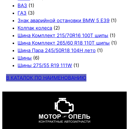
ВАЗ
(1)
ГАЗ
(3)
Знак аварийной остановки BMW 5 E39
(1)
Колпак колеса
(2)
Шина Комплект 215/70R16 100T шипы
(1)
Шина Комплект 265/60 R18 110T шипы
(1)
Шина Пара 245/50R18 104H лето
(1)
Шины
(6)
Шины 275/55 R19 111W
(1)
В КАТАЛОК ПО НАИМЕНОВАНИЮ