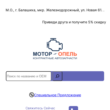
Перейти
М.О., г. Балашиха, мкр. Железнодорожный, ул. Новая 61. .
к
содержимому
Отслеживание Заказа
Приведи друга и получите 5% скидку
S
e
a
r
Специальное Предложение
c
h
Свяжитесь Сейчас