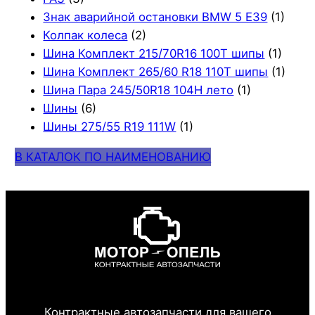
Знак аварийной остановки BMW 5 E39
(1)
Колпак колеса
(2)
Шина Комплект 215/70R16 100T шипы
(1)
Шина Комплект 265/60 R18 110T шипы
(1)
Шина Пара 245/50R18 104H лето
(1)
Шины
(6)
Шины 275/55 R19 111W
(1)
В КАТАЛОК ПО НАИМЕНОВАНИЮ
Контрактные автозапчасти для вашего