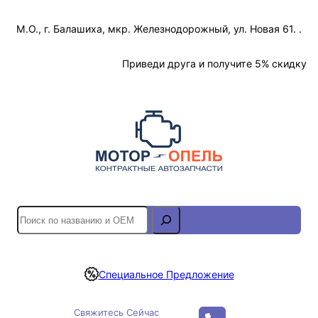
Перейти
М.О., г. Балашиха, мкр. Железнодорожный, ул. Новая 61. .
к
содержимому
Отслеживание Заказа
Приведи друга и получите 5% скидку
S
e
a
r
Специальное Предложение
c
h
Свяжитесь Сейчас