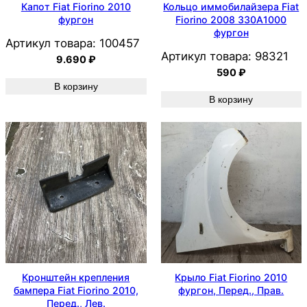
Капот Fiat Fiorino 2010
Кольцо иммобилайзера Fiat
фургон
Fiorino 2008 330A1000
фургон
Артикул товара:
100457
Артикул товара:
98321
9.690
₽
590
₽
В корзину
В корзину
Кронштейн крепления
Крыло Fiat Fiorino 2010
бампера Fiat Fiorino 2010,
фургон, Перед., Прав.
Перед., Лев.