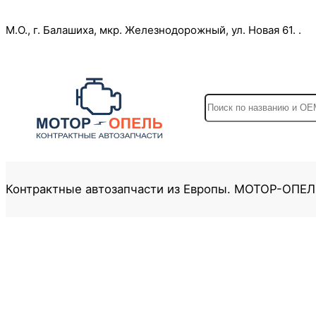
Перейти
М.О., г. Балашиха, мкр. Железнодорожный, ул. Новая 61. .
к
содержимому
S
e
a
r
c
Контрактные автозапчасти из Европы. МОТОР-ОПЕ
h