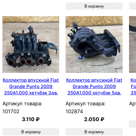
В корзину
Коллектор впускной Fiat
Коллектор впускной Fiat
Ко
Grande Punto 2009
Grande Punto 2009
Fi
350A1.000 хетчбэк 3дв.
350A1.000 хетчбэк 5дв.
35
Артикул товара:
Артикул товара:
Ар
101702
102874
3.110
₽
2.050
₽
В корзину
В корзину