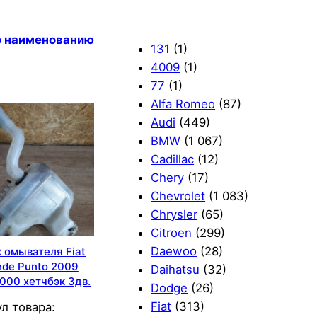
по наименованию
131
(1)
4009
(1)
77
(1)
Alfa Romeo
(87)
Audi
(449)
BMW
(1 067)
Cadillac
(12)
Chery
(17)
Chevrolet
(1 083)
Chrysler
(65)
Citroen
(299)
Daewoo
(28)
 омывателя Fiat
nde Punto 2009
Daihatsu
(32)
000 хетчбэк 3дв.
Dodge
(26)
Fiat
(313)
л товара: