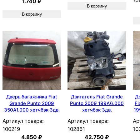
1.740
₽
В корзину
В корзину
Дверь багажника Fiat
Двигатель Fiat Grande
Д
Grande Punto 2009
Punto 2009 199A6.000
Fi
350A1.000 хетчбэк 3дв.
хетчбэк 3дв.
19
Артикул товара:
Артикул товара:
Ар
100219
102861
10
4.850
₽
42.750
₽