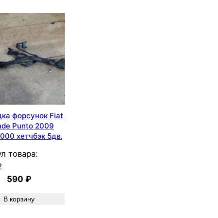
ка форсунок Fiat
nde Punto 2009
000 хетчбэк 5дв.
л товара:
2
590
₽
В корзину