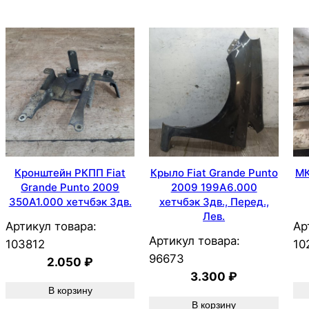
Кронштейн РКПП Fiat
Крыло Fiat Grande Punto
МК
Grande Punto 2009
2009 199A6.000
350A1.000 хетчбэк 3дв.
хетчбэк 3дв., Перед.,
Лев.
Артикул товара:
Ар
Артикул товара:
103812
10
96673
2.050
₽
3.300
₽
В корзину
В корзину