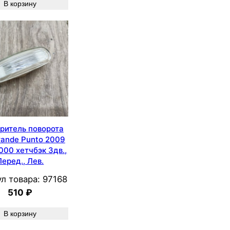
В корзину
ритель поворота
rande Punto 2009
000 хетчбэк 3дв.,
Перед., Лев.
л товара:
97168
510
₽
В корзину