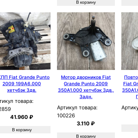
В корзину
ПП Fiat Grande Punto
Мотор дворников Fiat
Повто
2009 199A6.000
Grande Punto 2009
Fiat G
хетчбэк 3дв.
350A1.000 хетчбэк 3дв.,
350A1.
Задн.
тикул товара:
Артикул товара:
Артику
2859
100226
41.960
₽
3.110
₽
В корзину
В корзину