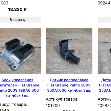
1083
99244
18.320
₽
В корзину
Блок управления
Датчик распредвала
Датч
игателем Fiat Grande
Fiat Grande Punto 2009
Fiat G
unto 2009 199A6.000
350A1.000 хетчбэк 3дв.
350A1.
хетчбэк 3дв.
Артикул товара:
Артику
тикул товара:
101700
10287
2840