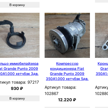
В корзину
льцо иммобилайзера
Компрессор
Крон
at Grande Punto 2009
кондиционера Fiat
Gra
0A1.000 хетчбэк 3дв.
Grande Punto 2009
350A1.
350A1.000 хетчбэк 5дв.
тикул товара:
97217
Артикул товара:
Артику
930
₽
102867
10288
В корзину
12.220
₽