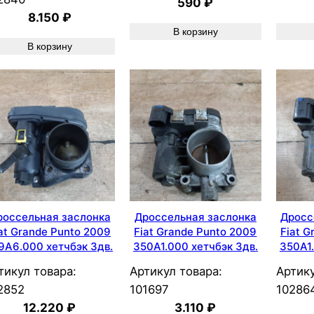
590
₽
8.150
₽
В корзину
В корзину
россельная заслонка
Дроссельная заслонка
Дросс
at Grande Punto 2009
Fiat Grande Punto 2009
Fiat G
9A6.000 хетчбэк 3дв.
350A1.000 хетчбэк 3дв.
350A1.
тикул товара:
Артикул товара:
Артику
2852
101697
10286
12.220
₽
3.110
₽