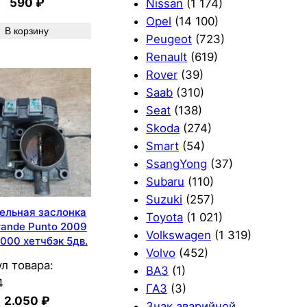
590
₽
Nissan
(1 174)
Opel
(14 100)
В корзину
Peugeot
(723)
Renault
(619)
Rover
(39)
Saab
(310)
Seat
(138)
Skoda
(274)
Smart
(54)
SsangYong
(37)
Subaru
(110)
Suzuki
(257)
ельная заслонка
Toyota
(1 021)
rande Punto 2009
Volkswagen
(1 319)
000 хетчбэк 5дв.
Volvo
(452)
л товара:
ВАЗ
(1)
4
ГАЗ
(3)
2.050
₽
Знак аварийной