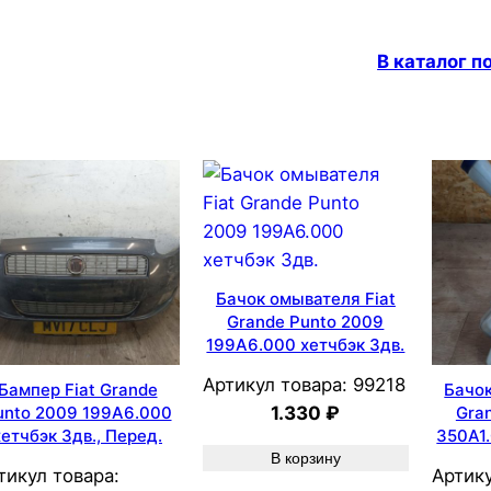
В каталог 
Бачок омывателя Fiat
Grande Punto 2009
199A6.000 хетчбэк 3дв.
Артикул товара:
99218
Бампер Fiat Grande
Бачок
1.330
₽
unto 2009 199A6.000
Gra
хетчбэк 3дв., Перед.
350A1.
В корзину
тикул товара:
Артику