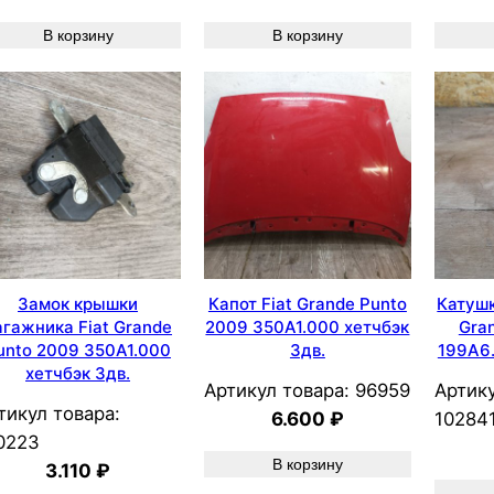
В корзину
В корзину
Замок крышки
Капот Fiat Grande Punto
Катушк
агажника Fiat Grande
2009 350A1.000 хетчбэк
Gra
unto 2009 350A1.000
3дв.
199A6.
хетчбэк 3дв.
Артикул товара:
96959
Артику
тикул товара:
6.600
₽
10284
0223
В корзину
3.110
₽