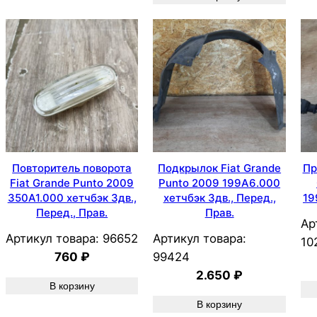
Повторитель поворота
Подкрылок Fiat Grande
Пр
Fiat Grande Punto 2009
Punto 2009 199A6.000
350A1.000 хетчбэк 3дв.,
хетчбэк 3дв., Перед.,
19
Перед., Прав.
Прав.
Ар
Артикул товара:
96652
Артикул товара:
10
760
₽
99424
2.650
₽
В корзину
В корзину