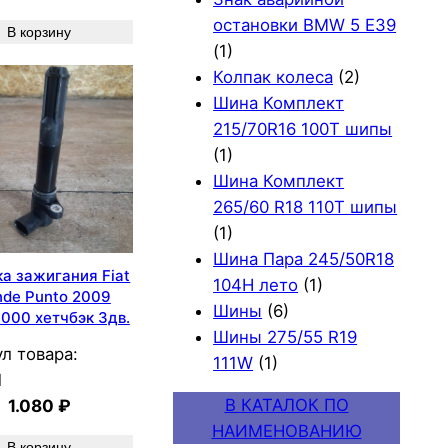
остановки BMW 5 E39
В корзину
(1)
Колпак колеса
(2)
Шина Комплект
215/70R16 100T шипы
(1)
Шина Комплект
265/60 R18 110T шипы
(1)
Шина Пара 245/50R18
а зажигания Fiat
104H лето
(1)
nde Punto 2009
Шины
(6)
000 хетчбэк 3дв.
Шины 275/55 R19
л товара:
111W
(1)
1
В КАТАЛОК ПО
1.080
₽
НАИМЕНОВАНИЮ
В корзину