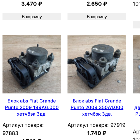
3.470
₽
2.650
₽
10
В корзину
В корзину
Блок abs Fiat Grande
Блок abs Fiat Grande
Punto 2009 199A6.000
Punto 2009 350A1.000
дв
хетчбэк 3дв.
хетчбэк 3дв.
P
Артикул товара:
Артикул товара:
97919
Ар
97883
1.740
₽
10