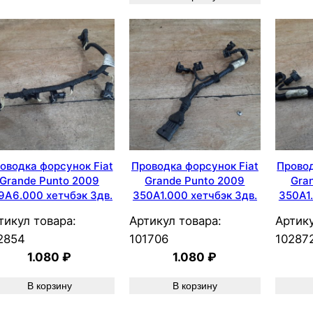
оводка форсунок Fiat
Проводка форсунок Fiat
Провод
Grande Punto 2009
Grande Punto 2009
Gra
9A6.000 хетчбэк 3дв.
350A1.000 хетчбэк 3дв.
350A1.
тикул товара:
Артикул товара:
Артику
2854
101706
10287
1.080
₽
1.080
₽
В корзину
В корзину