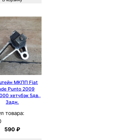
штейн МКПП Fiat
nde Punto 2009
000 хетчбэк 5дв.,
Задн.
л товара:
0
590
₽