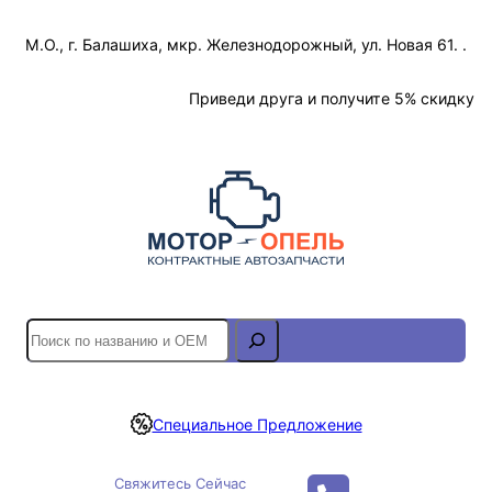
Перейти
М.О., г. Балашиха, мкр. Железнодорожный, ул. Новая 61. .
к
содержимому
Отслеживание Заказа
Приведи друга и получите 5% скидку
S
e
a
r
Специальное Предложение
c
h
Свяжитесь Сейчас