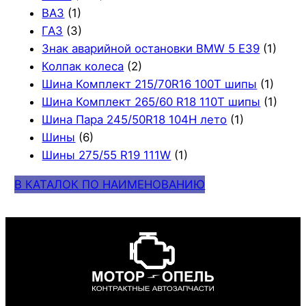
ВАЗ
(1)
ГАЗ
(3)
Знак аварийной остановки BMW 5 E39
(1)
Колпак колеса
(2)
Шина Комплект 215/70R16 100T шипы
(1)
Шина Комплект 265/60 R18 110T шипы
(1)
Шина Пара 245/50R18 104H лето
(1)
Шины
(6)
Шины 275/55 R19 111W
(1)
В КАТАЛОК ПО НАИМЕНОВАНИЮ