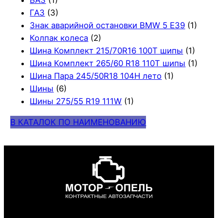
ВАЗ
(1)
ГАЗ
(3)
Знак аварийной остановки BMW 5 E39
(1)
Колпак колеса
(2)
Шина Комплект 215/70R16 100T шипы
(1)
Шина Комплект 265/60 R18 110T шипы
(1)
Шина Пара 245/50R18 104H лето
(1)
Шины
(6)
Шины 275/55 R19 111W
(1)
В КАТАЛОК ПО НАИМЕНОВАНИЮ