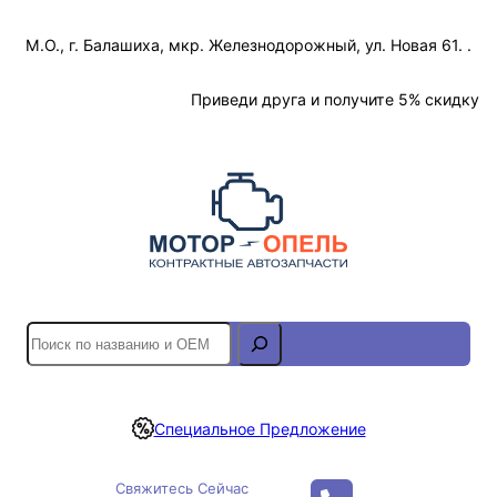
Перейти
М.О., г. Балашиха, мкр. Железнодорожный, ул. Новая 61. .
к
содержимому
Отслеживание Заказа
Приведи друга и получите 5% скидку
S
e
a
r
Специальное Предложение
c
h
Свяжитесь Сейчас