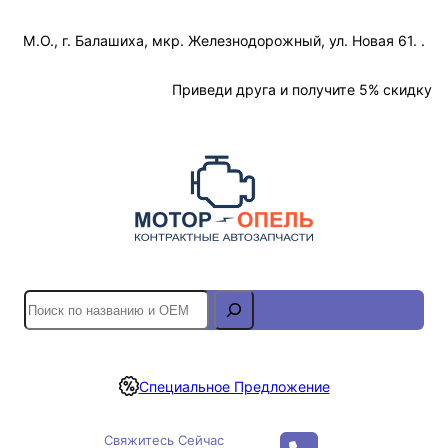
Перейти
М.О., г. Балашиха, мкр. Железнодорожный, ул. Новая 61. .
к
содержимому
Отслеживание Заказа
Приведи друга и получите 5% скидку
S
e
a
r
Специальное Предложение
c
h
Свяжитесь Сейчас