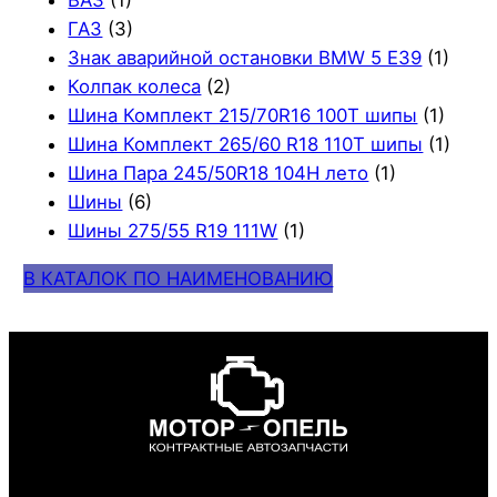
ВАЗ
(1)
ГАЗ
(3)
Знак аварийной остановки BMW 5 E39
(1)
Колпак колеса
(2)
Шина Комплект 215/70R16 100T шипы
(1)
Шина Комплект 265/60 R18 110T шипы
(1)
Шина Пара 245/50R18 104H лето
(1)
Шины
(6)
Шины 275/55 R19 111W
(1)
В КАТАЛОК ПО НАИМЕНОВАНИЮ