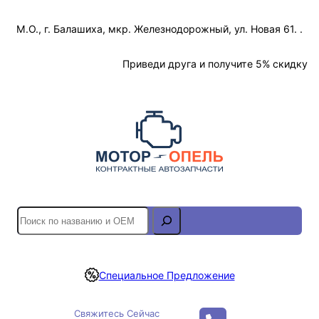
Перейти
М.О., г. Балашиха, мкр. Железнодорожный, ул. Новая 61. .
к
содержимому
Отслеживание Заказа
Приведи друга и получите 5% скидку
S
e
a
r
Специальное Предложение
c
h
Свяжитесь Сейчас