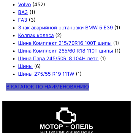
Volvo
(452)
ВАЗ
(1)
ГАЗ
(3)
Знак аварийной остановки BMW 5 E39
(1)
Колпак колеса
(2)
Шина Комплект 215/70R16 100T шипы
(1)
Шина Комплект 265/60 R18 110T шипы
(1)
Шина Пара 245/50R18 104H лето
(1)
Шины
(6)
Шины 275/55 R19 111W
(1)
В КАТАЛОК ПО НАИМЕНОВАНИЮ