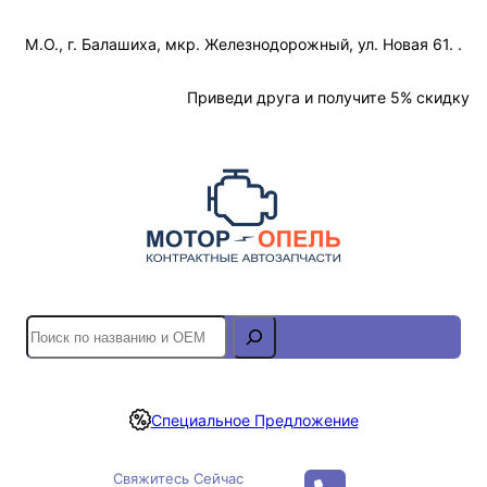
Перейти
М.О., г. Балашиха, мкр. Железнодорожный, ул. Новая 61. .
к
содержимому
Отслеживание Заказа
Приведи друга и получите 5% скидку
S
e
a
r
Специальное Предложение
c
h
Свяжитесь Сейчас