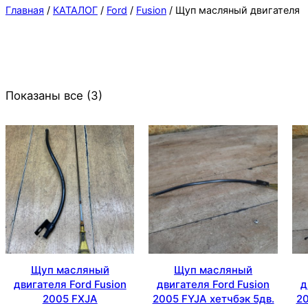
Главная
/
КАТАЛОГ
/
Ford
/
Fusion
/ Щуп масляный двигателя
Показаны все (3)
Щуп масляный
Щуп масляный
двигателя Ford Fusion
двигателя Ford Fusion
д
2005 FXJA
2005 FYJA хетчбэк 5дв.
20