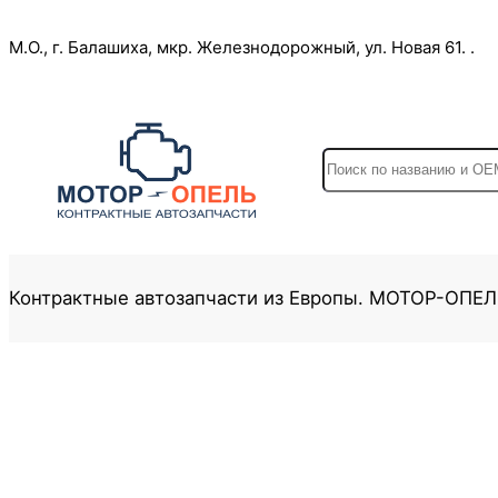
Перейти
М.О., г. Балашиха, мкр. Железнодорожный, ул. Новая 61. .
к
содержимому
S
e
a
r
c
Контрактные автозапчасти из Европы. МОТОР-ОПЕ
h