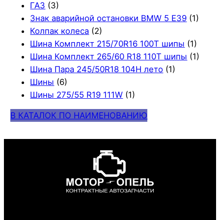
ГАЗ
(3)
Знак аварийной остановки BMW 5 E39
(1)
Колпак колеса
(2)
Шина Комплект 215/70R16 100T шипы
(1)
Шина Комплект 265/60 R18 110T шипы
(1)
Шина Пара 245/50R18 104H лето
(1)
Шины
(6)
Шины 275/55 R19 111W
(1)
В КАТАЛОК ПО НАИМЕНОВАНИЮ