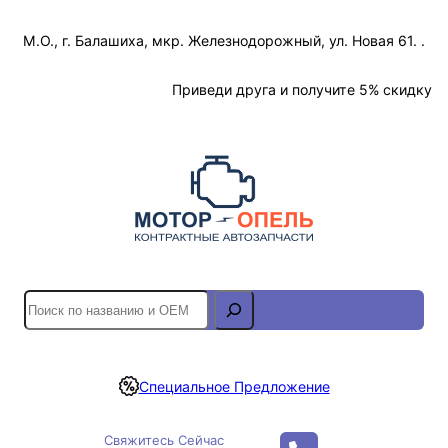
Перейти
М.О., г. Балашиха, мкр. Железнодорожный, ул. Новая 61. .
к
содержимому
Отслеживание Заказа
Приведи друга и получите 5% скидку
S
e
a
r
Специальное Предложение
c
h
Свяжитесь Сейчас