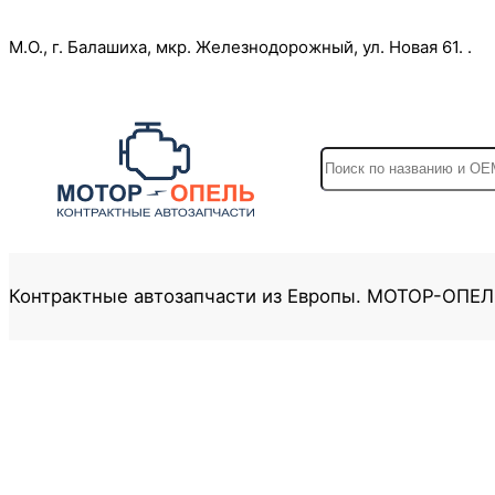
Перейти
М.О., г. Балашиха, мкр. Железнодорожный, ул. Новая 61. .
к
содержимому
S
e
a
r
c
Контрактные автозапчасти из Европы. МОТОР-ОПЕ
h