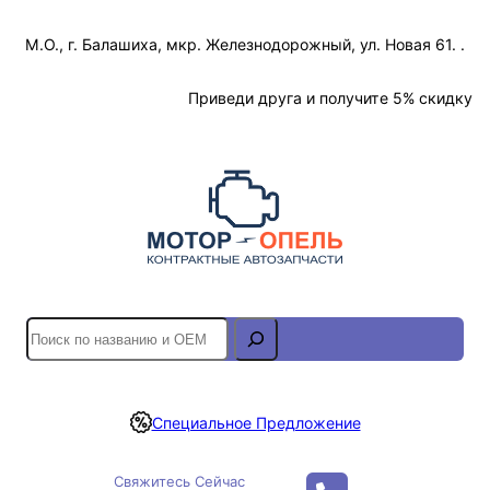
Перейти
М.О., г. Балашиха, мкр. Железнодорожный, ул. Новая 61. .
к
содержимому
Отслеживание Заказа
Приведи друга и получите 5% скидку
S
e
a
r
Специальное Предложение
c
h
Свяжитесь Сейчас