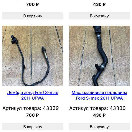
760
₽
430
₽
В корзину
В корзину
Лямбда зонд Ford S-max
Маслозаливная горловина
2011 UFWA
Ford S-max 2011 UFWA
Артикул товара:
43339
Артикул товара:
43330
760
₽
430
₽
В корзину
В корзину