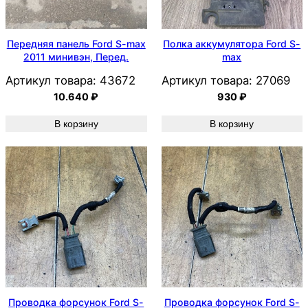
Передняя панель Ford S-max
Полка аккумулятора Ford S-
2011 минивэн, Перед.
max
Артикул товара:
43672
Артикул товара:
27069
10.640
₽
930
₽
В корзину
В корзину
Проводка форсунок Ford S-
Проводка форсунок Ford S-