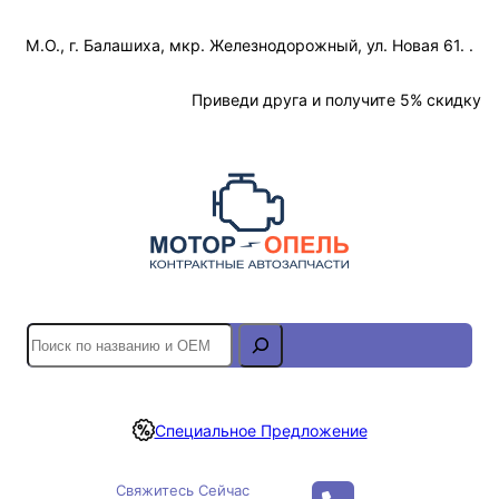
Перейти
М.О., г. Балашиха, мкр. Железнодорожный, ул. Новая 61. .
к
содержимому
Отслеживание Заказа
Приведи друга и получите 5% скидку
S
e
a
r
Специальное Предложение
c
h
Свяжитесь Сейчас