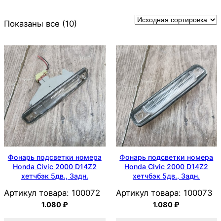
Показаны все (10)
Фонарь подсветки номера
Фонарь подсветки номера
Honda Civic 2000 D14Z2
Honda Civic 2000 D14Z2
хетчбэк 5дв., Задн.
хетчбэк 5дв., Задн.
Артикул товара:
100072
Артикул товара:
100073
1.080
₽
1.080
₽