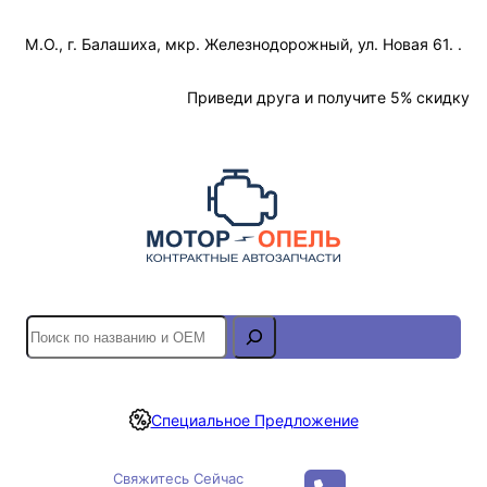
Перейти
М.О., г. Балашиха, мкр. Железнодорожный, ул. Новая 61. .
к
содержимому
Отслеживание Заказа
Приведи друга и получите 5% скидку
S
e
a
r
Специальное Предложение
c
h
Свяжитесь Сейчас