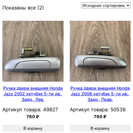
Показаны все (2)
Ручка двери внешняя Honda
Ручка двери внешняя Honda
Jazz 2002 хетчбэк 5-ти дв.,
Jazz 2008 хетчбэк 5-ти дв.,
Задн., Лев.
Задн., Прав.
Артикул товара:
49827
Артикул товара:
50538
760
₽
760
₽
В корзину
В корзину