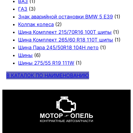
ВАЗ
(1)
ГАЗ
(3)
Знак аварийной остановки BMW 5 E39
(1)
Колпак колеса
(2)
Шина Комплект 215/70R16 100T шипы
(1)
Шина Комплект 265/60 R18 110T шипы
(1)
Шина Пара 245/50R18 104H лето
(1)
Шины
(6)
Шины 275/55 R19 111W
(1)
В КАТАЛОК ПО НАИМЕНОВАНИЮ