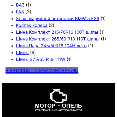
ВАЗ
(1)
ГАЗ
(3)
Знак аварийной остановки BMW 5 E39
(1)
Колпак колеса
(2)
Шина Комплект 215/70R16 100T шипы
(1)
Шина Комплект 265/60 R18 110T шипы
(1)
Шина Пара 245/50R18 104H лето
(1)
Шины
(6)
Шины 275/55 R19 111W
(1)
В КАТАЛОК ПО НАИМЕНОВАНИЮ