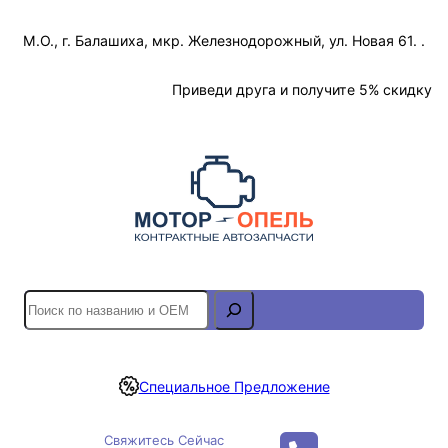
Перейти
М.О., г. Балашиха, мкр. Железнодорожный, ул. Новая 61. .
к
содержимому
Отслеживание Заказа
Приведи друга и получите 5% скидку
S
e
a
r
Специальное Предложение
c
h
Свяжитесь Сейчас