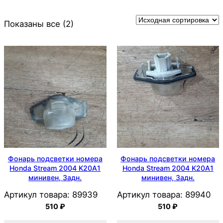
Показаны все (2)
Фонарь подсветки номера
Фонарь подсветки номера
Honda Stream 2004 K20A1
Honda Stream 2004 K20A1
минивен, Задн.
минивен, Задн.
Артикул товара:
89939
Артикул товара:
89940
510
₽
510
₽