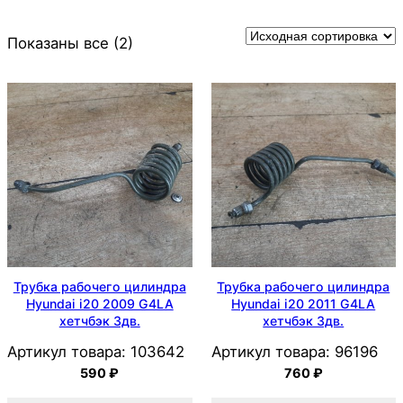
Показаны все (2)
Трубка рабочего цилиндра
Трубка рабочего цилиндра
Hyundai i20 2009 G4LA
Hyundai i20 2011 G4LA
хетчбэк 3дв.
хетчбэк 3дв.
Артикул товара:
103642
Артикул товара:
96196
590
₽
760
₽