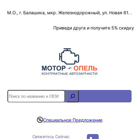
Перейти
М.О., г. Балашиха, мкр. Железнодорожный, ул. Новая 61. .
к
содержимому
Отслеживание Заказа
Приведи друга и получите 5% скидку
S
e
a
r
Специальное Предложение
c
h
Свяжитесь Сейчас