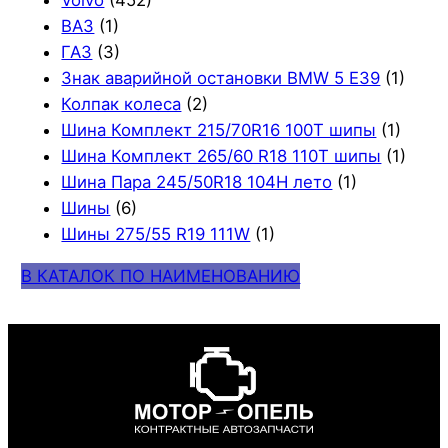
ВАЗ
(1)
ГАЗ
(3)
Знак аварийной остановки BMW 5 E39
(1)
Колпак колеса
(2)
Шина Комплект 215/70R16 100T шипы
(1)
Шина Комплект 265/60 R18 110T шипы
(1)
Шина Пара 245/50R18 104H лето
(1)
Шины
(6)
Шины 275/55 R19 111W
(1)
В КАТАЛОК ПО НАИМЕНОВАНИЮ