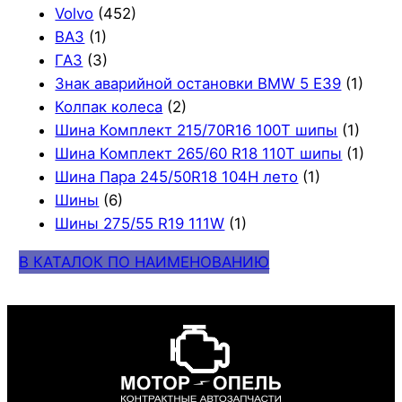
Volvo
(452)
ВАЗ
(1)
ГАЗ
(3)
Знак аварийной остановки BMW 5 E39
(1)
Колпак колеса
(2)
Шина Комплект 215/70R16 100T шипы
(1)
Шина Комплект 265/60 R18 110T шипы
(1)
Шина Пара 245/50R18 104H лето
(1)
Шины
(6)
Шины 275/55 R19 111W
(1)
В КАТАЛОК ПО НАИМЕНОВАНИЮ