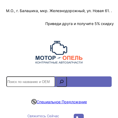
Перейти
М.О., г. Балашиха, мкр. Железнодорожный, ул. Новая 61. .
к
содержимому
Отслеживание Заказа
Приведи друга и получите 5% скидку
S
e
a
r
Специальное Предложение
c
h
Свяжитесь Сейчас