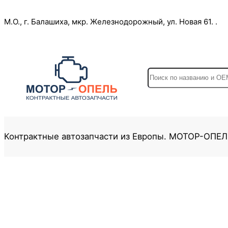
Перейти
М.О., г. Балашиха, мкр. Железнодорожный, ул. Новая 61. .
к
содержимому
S
e
a
r
c
Контрактные автозапчасти из Европы. МОТОР-ОПЕ
h