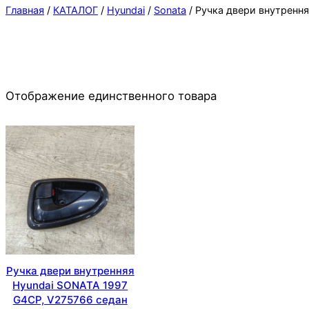
Главная
/
КАТАЛОГ
/
Hyundai
/
Sonata
/ Ручка двери внутренн
Отображение единственного товара
Ручка двери внутренняя
Hyundai SONATA 1997
G4CP, V275766 седан