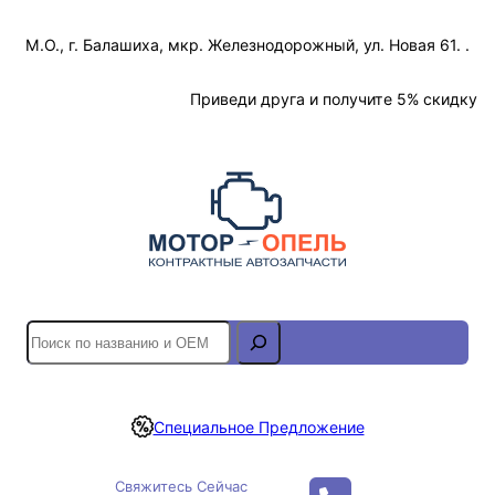
Перейти
М.О., г. Балашиха, мкр. Железнодорожный, ул. Новая 61. .
к
содержимому
Отслеживание Заказа
Приведи друга и получите 5% скидку
S
e
a
r
Специальное Предложение
c
h
Свяжитесь Сейчас