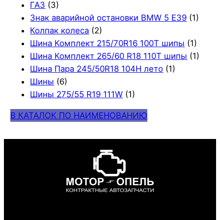
ГАЗ
(3)
Знак аварийной остановки BMW 5 E39
(1)
Колпак колеса
(2)
Шина Комплект 215/70R16 100T шипы
(1)
Шина Комплект 265/60 R18 110T шипы
(1)
Шина Пара 245/50R18 104H лето
(1)
Шины
(6)
Шины 275/55 R19 111W
(1)
В КАТАЛОК ПО НАИМЕНОВАНИЮ