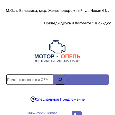
Перейти
М.О., г. Балашиха, мкр. Железнодорожный, ул. Новая 61. .
к
содержимому
Отслеживание Заказа
Приведи друга и получите 5% скидку
S
e
a
r
Специальное Предложение
c
h
Свяжитесь Сейчас