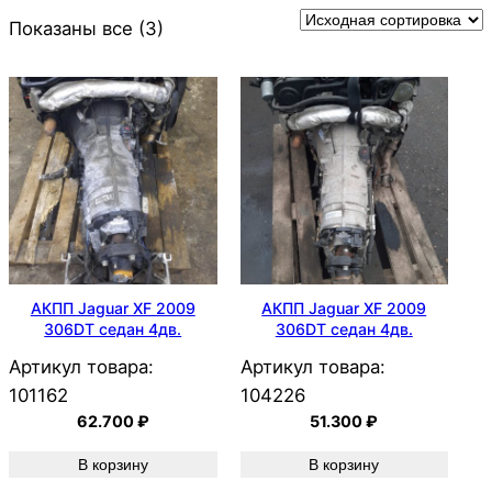
Показаны все (3)
АКПП Jaguar XF 2009
АКПП Jaguar XF 2009
306DT седан 4дв.
306DT седан 4дв.
Артикул товара:
Артикул товара:
101162
104226
62.700
₽
51.300
₽
В корзину
В корзину