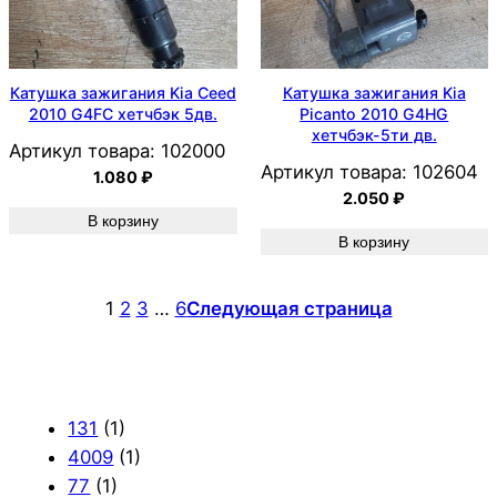
Катушка зажигания Kia Ceed
Катушка зажигания Kia
2010 G4FC хетчбэк 5дв.
Picanto 2010 G4HG
хетчбэк-5ти дв.
Артикул товара:
102000
Артикул товара:
102604
1.080
₽
2.050
₽
В корзину
В корзину
1
2
3
…
6
Следующая страница
131
(1)
4009
(1)
77
(1)