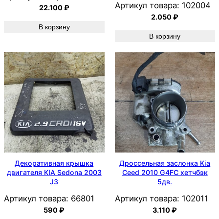
Артикул товара:
102004
22.100
₽
2.050
₽
В корзину
В корзину
Декоративная крышка
Дроссельная заслонка Kia
двигателя KIA Sedona 2003
Ceed 2010 G4FC хетчбэк
J3
5дв.
Артикул товара:
66801
Артикул товара:
102011
590
₽
3.110
₽