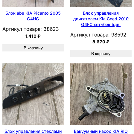
Блок abs KIA Picanto 2005
Блок управления
G4HG
двигателем Kia Ceed 2010
G4FC хетчбэк 5дв.
Артикул товара:
38623
Артикул товара:
98592
1.410
₽
8.670
₽
В корзину
В корзину
Блок управления стеклами
Вакуумный насос KIA RIO