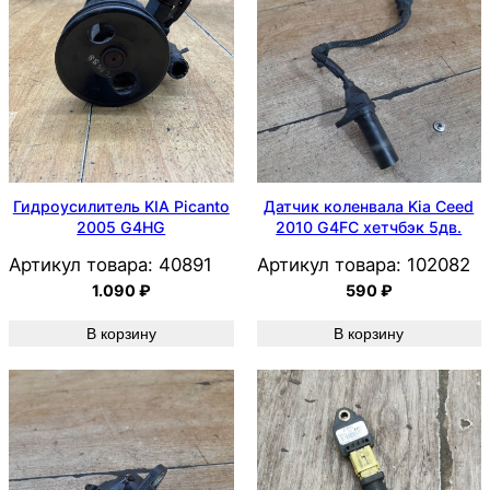
Гидроусилитель KIA Picanto
Датчик коленвала Kia Ceed
2005 G4HG
2010 G4FC хетчбэк 5дв.
Артикул товара:
40891
Артикул товара:
102082
1.090
₽
590
₽
В корзину
В корзину