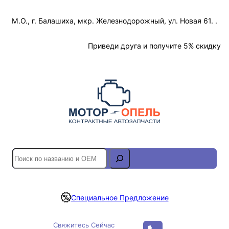
Перейти
М.О., г. Балашиха, мкр. Железнодорожный, ул. Новая 61. .
к
содержимому
Отслеживание Заказа
Приведи друга и получите 5% скидку
S
e
a
r
Специальное Предложение
c
h
Свяжитесь Сейчас