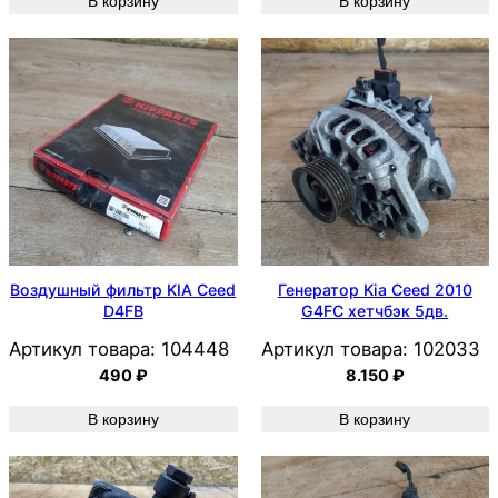
В корзину
В корзину
Воздушный фильтр KIA Ceed
Генератор Kia Ceed 2010
D4FB
G4FC хетчбэк 5дв.
Артикул товара:
104448
Артикул товара:
102033
490
₽
8.150
₽
В корзину
В корзину