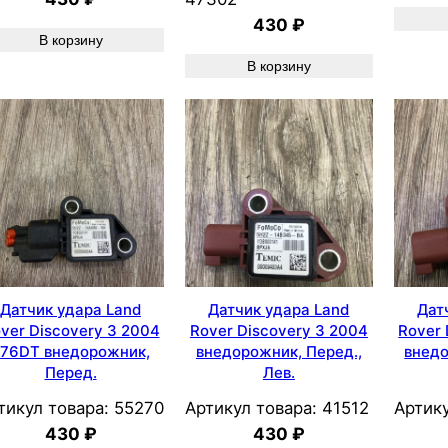
430
₽
В корзину
В корзину
Датчик удара Land
Датчик удара Land
Дат
ver Discovery 3 2004
Rover Discovery 3 2004
Rover 
76DT внедорожник,
внедорожник, Перед.,
внедо
Перед.
Лев.
тикул товара:
55270
Артикул товара:
41512
Артику
430
₽
430
₽