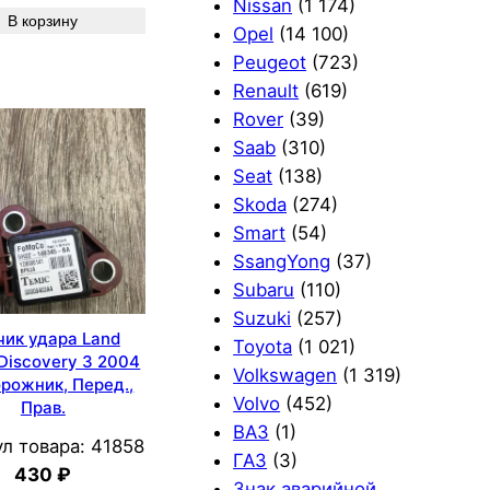
Nissan
(1 174)
В корзину
Opel
(14 100)
Peugeot
(723)
Renault
(619)
Rover
(39)
Saab
(310)
Seat
(138)
Skoda
(274)
Smart
(54)
SsangYong
(37)
Subaru
(110)
Suzuki
(257)
чик удара Land
Toyota
(1 021)
Discovery 3 2004
Volkswagen
(1 319)
рожник, Перед.,
Volvo
(452)
Прав.
ВАЗ
(1)
л товара:
41858
ГАЗ
(3)
430
₽
Знак аварийной