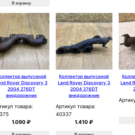
В корзину
оллектор выпускной
Коллектор выпускной
Колл
nd Rover Discovery 3
Land Rover Discovery 3
Land R
2004 276DT
2004 276DT
внедорожник
внедорожник
Артику
тикул товара:
Артикул товара:
375
40337
1.090
₽
1.410
₽
В корзину
В корзину