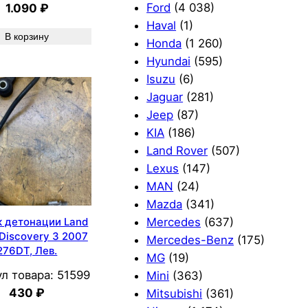
Ford
(4 038)
1.090
₽
Haval
(1)
В корзину
Honda
(1 260)
Hyundai
(595)
Isuzu
(6)
Jaguar
(281)
Jeep
(87)
KIA
(186)
Land Rover
(507)
Lexus
(147)
MAN
(24)
Mazda
(341)
Mercedes
(637)
к детонации Land
Discovery 3 2007
Mercedes-Benz
(175)
276DT, Лев.
MG
(19)
л товара:
51599
Mini
(363)
430
₽
Mitsubishi
(361)