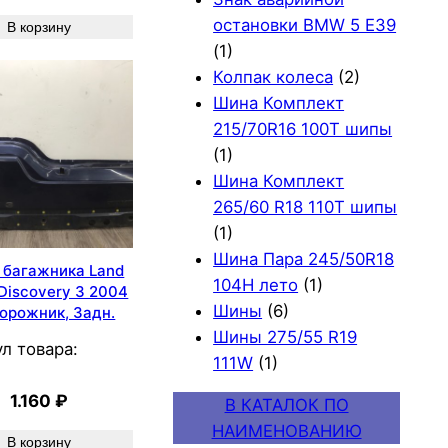
остановки BMW 5 E39
В корзину
(1)
Колпак колеса
(2)
Шина Комплект
215/70R16 100T шипы
(1)
Шина Комплект
265/60 R18 110T шипы
(1)
Шина Пара 245/50R18
 багажника Land
104H лето
(1)
Discovery 3 2004
Шины
(6)
орожник, Задн.
Шины 275/55 R19
л товара:
111W
(1)
1.160
₽
В КАТАЛОК ПО
НАИМЕНОВАНИЮ
В корзину