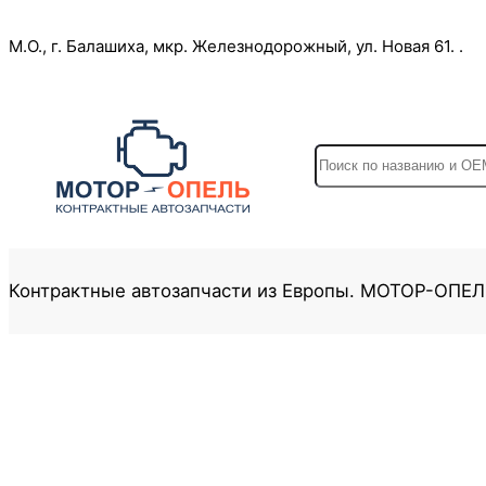
Перейти
М.О., г. Балашиха, мкр. Железнодорожный, ул. Новая 61. .
к
содержимому
S
e
a
r
c
Контрактные автозапчасти из Европы. МОТОР-ОПЕ
h