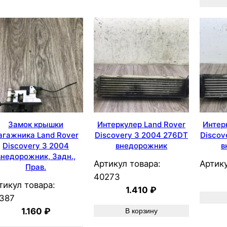
Замок крышки
Интеркулер Land Rover
Интер
агажника Land Rover
Discovery 3 2004 276DT
Discov
Discovery 3 2004
внедорожник
в
внедорожник, Задн.,
Артикул товара:
Артику
Прав.
40273
тикул товара:
1.410
₽
387
1.160
₽
В корзину