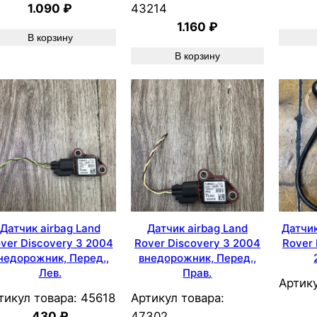
1.090
₽
43214
1.160
₽
В корзину
В корзину
Датчик airbag Land
Датчик airbag Land
Датчи
ver Discovery 3 2004
Rover Discovery 3 2004
Rover 
недорожник, Перед.,
внедорожник, Перед.,
Лев.
Прав.
Артику
тикул товара:
45618
Артикул товара:
430
₽
47302