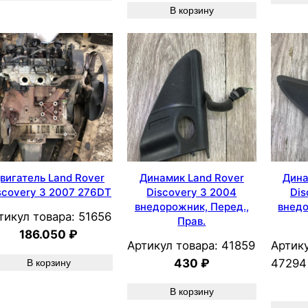
В корзину
вигатель Land Rover
Динамик Land Rover
Дина
scovery 3 2007 276DT
Discovery 3 2004
Dis
внедорожник, Перед.,
внедо
тикул товара:
51656
Прав.
186.050
₽
Артикул товара:
41859
Артику
430
₽
47294
В корзину
В корзину