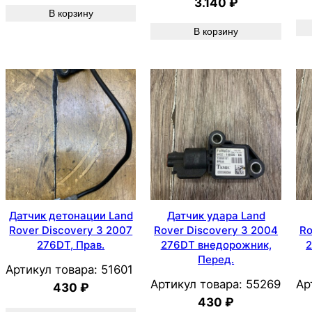
3.140
₽
В корзину
В корзину
Датчик детонации Land
Датчик удара Land
Rover Discovery 3 2007
Rover Discovery 3 2004
Ro
276DT, Прав.
276DT внедорожник,
2
Перед.
Артикул товара:
51601
Артикул товара:
55269
Ар
430
₽
430
₽