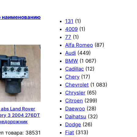
по наименованию
131
(1)
4009
(1)
77
(1)
Alfa Romeo
(87)
Audi
(449)
BMW
(1 067)
Cadillac
(12)
Chery
(17)
Chevrolet
(1 083)
Chrysler
(65)
Citroen
(299)
Daewoo
(28)
 abs Land Rover
ery 3 2004 276DT
Daihatsu
(32)
недорожник
Dodge
(26)
Fiat
(313)
л товара:
38531