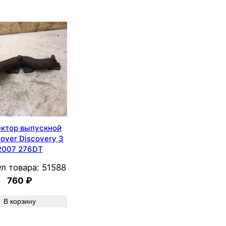
ектор выпускной
over Discovery 3
2007 276DT
л товара:
51588
760
₽
В корзину