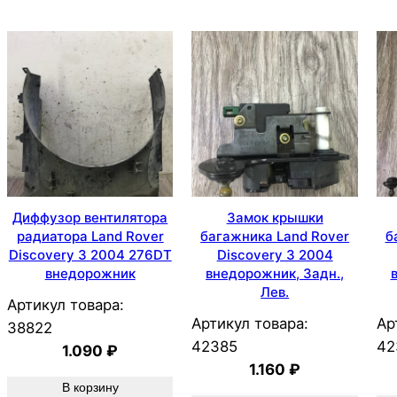
Диффузор вентилятора
Замок крышки
радиатора Land Rover
багажника Land Rover
б
Discovery 3 2004 276DT
Discovery 3 2004
внедорожник
внедорожник, Задн.,
Лев.
Артикул товара:
Артикул товара:
Ар
38822
42385
42
1.090
₽
1.160
₽
В корзину