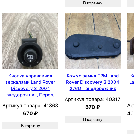
В корзину
Кнопка управления
Кожух ремня ГРМ Land
К
зеркалами Land Rover
Rover Discovery 3 2004
La
Discovery 3 2004
276DT внедорожник
внедорожник, Перед.
Артикул товара:
40317
Артикул товара:
41863
Ар
670
₽
670
₽
40
В корзину
В корзину