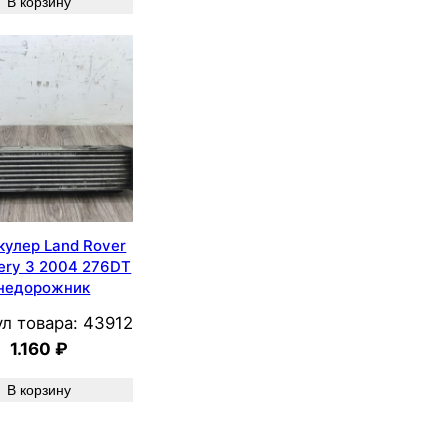
В корзину
кулер Land Rover
ery 3 2004 276DT
недорожник
л товара:
43912
1.160
₽
В корзину