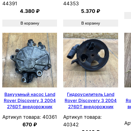
44391
44353
4.380
₽
5.370
₽
В корзину
В корзину
Вакуумный насос Land
Гидроусилитель Land
Rover Discovery 3 2004
Rover Discovery 3 2004
Ro
276DT внедорожник
276DT внедорожник
в
Артикул товара:
40361
Артикул товара:
Ар
670
₽
40342