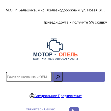
Перейти
М.О., г. Балашиха, мкр. Железнодорожный, ул. Новая 61. .
к
содержимому
Отслеживание Заказа
Приведи друга и получите 5% скидку
S
e
a
r
Специальное Предложение
c
h
Свяжитесь Сейчас