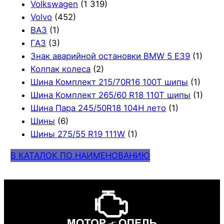
Volkswagen
(1 319)
Volvo
(452)
ВАЗ
(1)
ГАЗ
(3)
Знак аварийной остановки BMW 5 E39
(1)
Колпак колеса
(2)
Шина Комплект 215/70R16 100T шипы
(1)
Шина Комплект 265/60 R18 110T шипы
(1)
Шина Пара 245/50R18 104H лето
(1)
Шины
(6)
Шины 275/55 R19 111W
(1)
В КАТАЛОК ПО НАИМЕНОВАНИЮ