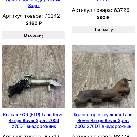
Задн.
Артикул товара:
63726
Артикул товара:
70242
590
₽
2.160
₽
В корзину
В корзину
Клапан EGR (ЕГР) Land Rover
Коллектор выпускной Land
Range Rover Sport 2003
Rover Range Rover Sport
276DT внедорожник
2003 276DT внедорожник
Артикул товара:
63719
Артикул товара:
63776