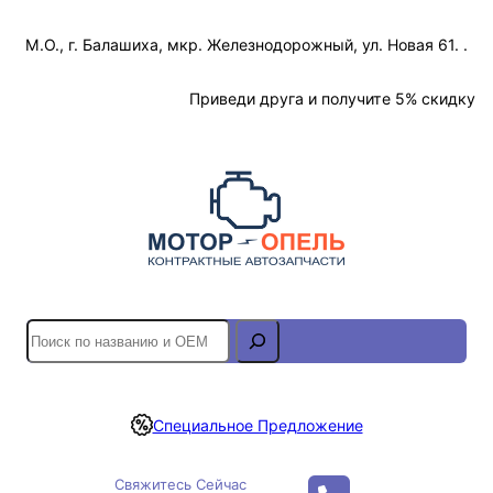
Перейти
М.О., г. Балашиха, мкр. Железнодорожный, ул. Новая 61. .
к
содержимому
Отслеживание Заказа
Приведи друга и получите 5% скидку
S
e
a
r
Специальное Предложение
c
h
Свяжитесь Сейчас