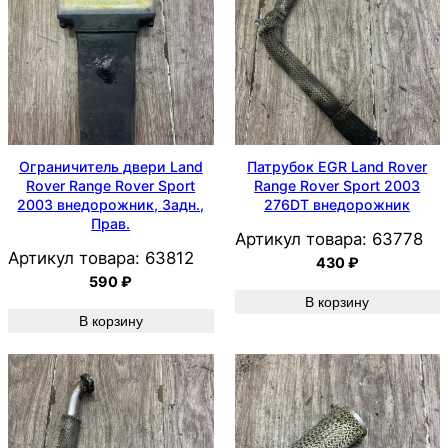
Ограничитель двери Land
Патрубок EGR Land Rover
Rover Range Rover Sport
Range Rover Sport 2003
2003 внедорожник, Задн.,
276DT внедорожник
Прав.
Артикул товара:
63778
Артикул товара:
63812
430
₽
590
₽
В корзину
В корзину