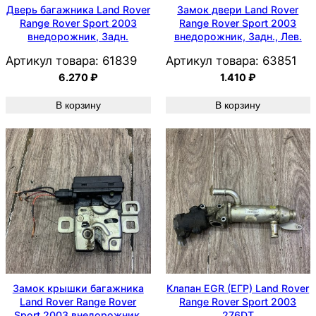
Дверь багажника Land Rover
Замок двери Land Rover
Range Rover Sport 2003
Range Rover Sport 2003
внедорожник, Задн.
внедорожник, Задн., Лев.
Артикул товара:
61839
Артикул товара:
63851
6.270
₽
1.410
₽
В корзину
В корзину
Замок крышки багажника
Клапан EGR (ЕГР) Land Rover
Land Rover Range Rover
Range Rover Sport 2003
Sport 2003 внедорожник,
276DT