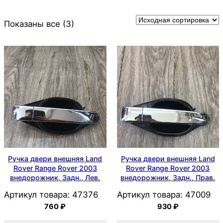
Показаны все (3)
Ручка двери внешняя Land
Ручка двери внешняя Land
Rover Range Rover 2003
Rover Range Rover 2003
внедорожник, Задн., Лев.
внедорожник, Задн., Прав.
Артикул товара:
47376
Артикул товара:
47009
760
₽
930
₽