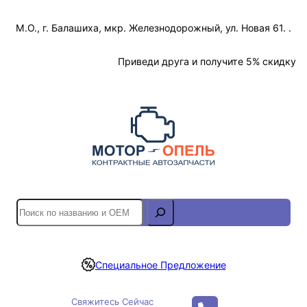
Перейти
М.О., г. Балашиха, мкр. Железнодорожный, ул. Новая 61. .
к
содержимому
Отслеживание Заказа
Приведи друга и получите 5% скидку
S
e
a
r
Специальное Предложение
c
h
Свяжитесь Сейчас