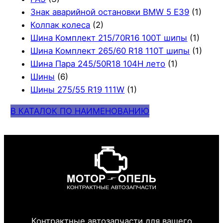
Знак аварийной остановки BMW 5 E39
(1)
Колпак колеса
(2)
Шина Комплект 215/70R16 100T шипы
(1)
Шина Комплект 265/60 R18 110T шипы
(1)
Шина Пара 245/50R18 104H лето
(1)
Шины
(6)
Шины 275/55 R19 111W
(1)
В КАТАЛОК ПО НАИМЕНОВАНИЮ
Контрактные автозапчасти для вашего