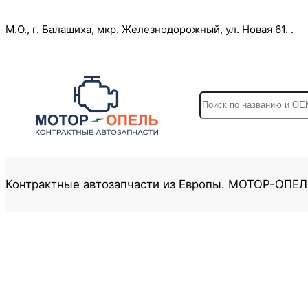
Перейти
М.О., г. Балашиха, мкр. Железнодорожный, ул. Новая 61. .
к
содержимому
S
e
a
r
c
Контрактные автозапчасти из Европы. МОТОР-ОПЕ
h