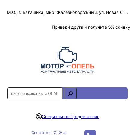
Перейти
М.О., г. Балашиха, мкр. Железнодорожный, ул. Новая 61. .
к
содержимому
Отслеживание Заказа
Приведи друга и получите 5% скидку
S
e
a
r
Специальное Предложение
c
h
Свяжитесь Сейчас