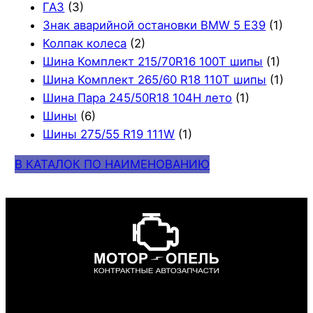
ГАЗ
(3)
Знак аварийной остановки BMW 5 E39
(1)
Колпак колеса
(2)
Шина Комплект 215/70R16 100T шипы
(1)
Шина Комплект 265/60 R18 110T шипы
(1)
Шина Пара 245/50R18 104H лето
(1)
Шины
(6)
Шины 275/55 R19 111W
(1)
В КАТАЛОК ПО НАИМЕНОВАНИЮ