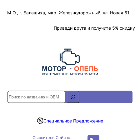
Перейти
М.О., г. Балашиха, мкр. Железнодорожный, ул. Новая 61. .
к
содержимому
Отслеживание Заказа
Приведи друга и получите 5% скидку
S
e
a
r
Специальное Предложение
c
h
Свяжитесь Сейчас