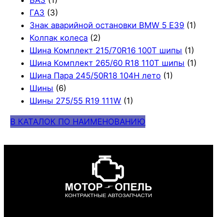
ВАЗ
(1)
ГАЗ
(3)
Знак аварийной остановки BMW 5 E39
(1)
Колпак колеса
(2)
Шина Комплект 215/70R16 100T шипы
(1)
Шина Комплект 265/60 R18 110T шипы
(1)
Шина Пара 245/50R18 104H лето
(1)
Шины
(6)
Шины 275/55 R19 111W
(1)
В КАТАЛОК ПО НАИМЕНОВАНИЮ