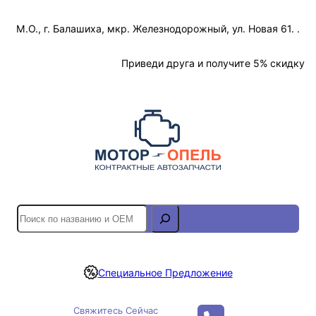
Перейти
М.О., г. Балашиха, мкр. Железнодорожный, ул. Новая 61. .
к
содержимому
Отслеживание Заказа
Приведи друга и получите 5% скидку
S
e
a
r
Специальное Предложение
c
h
Свяжитесь Сейчас