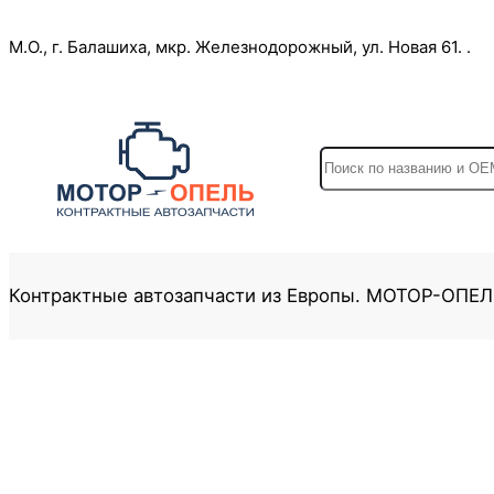
Перейти
М.О., г. Балашиха, мкр. Железнодорожный, ул. Новая 61. .
к
содержимому
S
e
a
r
c
Контрактные автозапчасти из Европы. МОТОР-ОПЕ
h